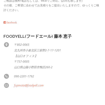
ご相談は無料!電話もしくは、WEBでご対応。(訪問も致します)
その後、ご希望に合わせてお見積りをご提出いたしますので、ゆっくりご検
討ください。
facebook
FOODYELL(フードエール) 藤本 恵子
〒802-0065
北九州市小倉北区三萩野2-7-17-1201
【山口オフィス】
〒757-0005
山口県山陽小野田市鴨庄260-2
090-2201-1792
fujimoto@foodyell.com