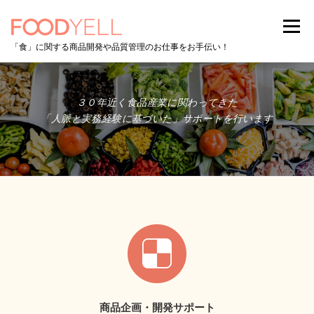
コ
ン
メニュー
テ
「食」に関する商品開発や品質管理のお仕事をお手伝い！
ン
ツ
へ
TOP
SERVICES
NEWS
ABOUT
ス
３０年近く食品産業に関わってきた
キ
「人脈と実務経験に基づいた」サポートを行います
ッ
プ
CONTACT
商品企画・開発サポート