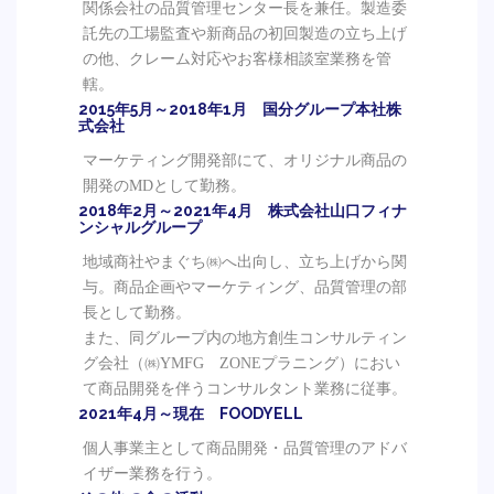
関係会社の品質管理センター長を兼任。製造委
託先の工場監査や新商品の初回製造の立ち上げ
の他、クレーム対応やお客様相談室業務を管
轄。
2015年5月～2018年1月 国分グループ本社株
式会社
マーケティング開発部にて、オリジナル商品の
開発のMDとして勤務。
2018年2月～2021年4月 株式会社山口フィナ
ンシャルグループ
地域商社やまぐち㈱へ出向し、立ち上げから関
与。商品企画やマーケティング、品質管理の部
長として勤務。
また、同グループ内の地方創生コンサルティン
グ会社（㈱YMFG ZONEプラニング）におい
て商品開発を伴うコンサルタント業務に従事。
2021年4月～現在 FOODYELL
個人事業主として商品開発・品質管理のアドバ
イザー業務を行う。